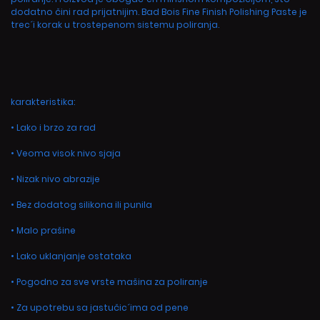
dodatno čini rad prijatnijim. Bad Bois Fine Finish Polishing Paste je
trec´i korak u trostepenom sistemu poliranja.
karakteristika:
• Lako i brzo za rad
• Veoma visok nivo sjaja
• Nizak nivo abrazije
• Bez dodatog silikona ili punila
• Malo prašine
• Lako uklanjanje ostataka
• Pogodno za sve vrste mašina za poliranje
• Za upotrebu sa jastučic´ima od pene