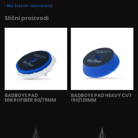
• Bez štetnih rastvarača
Slični proizvodi
BADBOYS PAD
BADBOYS PAD HEAVY CUT
MIKROFIBER 90/75MM
150/125MM