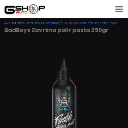
RRcustoms Bad Boys Detailing
/
Poliranje RRcustoms Bad Boys
BadBoys Završna polir pasta 250gr