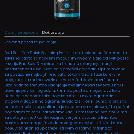
Detalji proizvoda
Deklaracija
Završna pasta za poliranje
Bad Bois Fine Finish Polishing Paste je profesionalna fino zrnasta
završna pasta sa najvišim moguc´im nivoom sjaja od svih pasta
iz serije Bad Bois. Dizajniran za trenutno uklanjanje manjih
nesavršenosti u boji i davanje površini ogledala. Optimizovano
za postizanje najboljih rezultata tokom trec´e faze korekcije
boje, kao i za rad na svežim ili mekim farbanim površinama.
Dizajniran za trenutno uklanjanje manjih nesavršenosti u boji i
davanje površini ogledala. Formula paste omoguc´ava lako
uklanjanje nedostataka boje kao što su mikro ogrebotine,
tragovi vrtloga ili hologrami. Ne sadrži silikone i punila, a prašina
prilikom mašinskog poliranja je svedena na minimum, što ga čini
pogodnim za rad u farbarama kao iu profesionalnim ateljeima
za detaljiranje. U kombinaciji sa serijom jastučic´a Bad Bois,
pasta vam omoguc´ava da postignete najbolji efekat korekcije
boje. Dizajniran za upotrebu sa svim vrstama mašina za
poliranje. Proizvod je obogac´en mirisnom kompozicijom, što