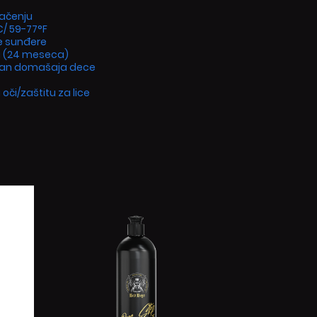
račenju
/ 59-77°F
e sunđere
da (24 meseca)
i van domašaja dece
oči/zaštitu za lice