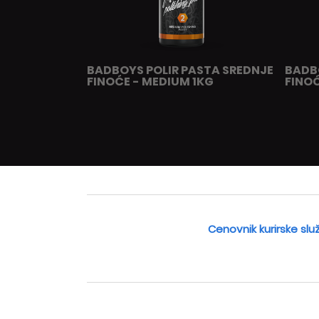
BADBOYS POLIR PASTA SREDNJE
BADB
FINOĆE - MEDIUM 1KG
FINOĆ
Cenovnik kurirske slu