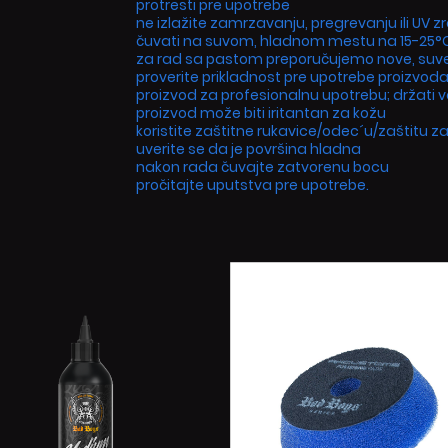
protresti pre upotrebe
ne izlažite zamrzavanju, pregrevanju ili UV z
čuvati na suvom, hladnom mestu na 15-25°C
za rad sa pastom preporučujemo nove, suv
proverite prikladnost pre upotrebe proizvo
proizvod za profesionalnu upotrebu; držat
proizvod može biti iritantan za kožu
koristite zaštitne rukavice/odec´u/zaštitu za 
uverite se da je površina hladna
nakon rada čuvajte zatvorenu bocu
pročitajte uputstva pre upotrebe.