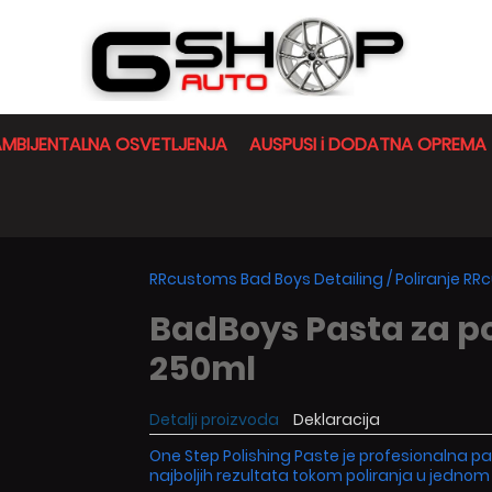
MBIJENTALNA OSVETLJENJA
AUSPUSI i DODATNA OPREMA
RRcustoms Bad Boys Detailing
/
Poliranje R
BadBoys Pasta za po
250ml
Detalji proizvoda
Deklaracija
One Step Polishing Paste je profesionalna p
najboljih rezultata tokom poliranja u jednom