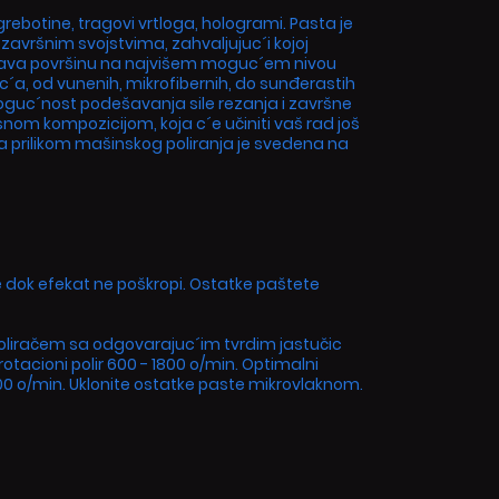
rebotine, tragovi vrtloga, hologrami. Pasta je
završnim svojstvima, zahvaljujuc´i kojoj
ršava površinu na najvišem moguc´em nivou
ic´a, od vunenih, mikrofibernih, do sunđerastih
moguc´nost podešavanja sile rezanja i završne
nom kompozicijom, koja c´e učiniti vaš rad još
ašina prilikom mašinskog poliranja je svedena na
te dok efekat ne poškropi. Ostatke paštete
 poliračem sa odgovarajuc´im tvrdim jastučic
rotacioni polir 600 - 1800 o/min. Optimalni
00 o/min. Uklonite ostatke paste mikrovlaknom.