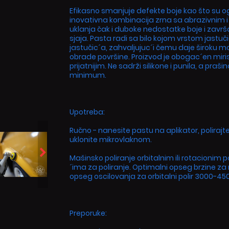
Efikasno smanjuje defekte boje kao što su og
inovativna kombinacija zrna sa abrazivnim i 
uklanja čak i duboke nedostatke boje i zav
sjaja. Pasta radi sa bilo kojom vrstom jastuč
jastučic´a, zahvaljujuc´i čemu daje široku 
obrade površine. Proizvod je obogac´en miris
prijatnijim. Ne sadrži silikone i punila, a pr
minimum.
Upotreba:
Ručno - nanesite pastu na aplikator, poliraj
uklonite mikrovlaknom.
Mašinsko poliranje orbitalnim ili rotacionim
´ima za poliranje. Optimalni opseg brzine za 
opseg oscilovanja za orbitalni polir 3000-45
Preporuke: