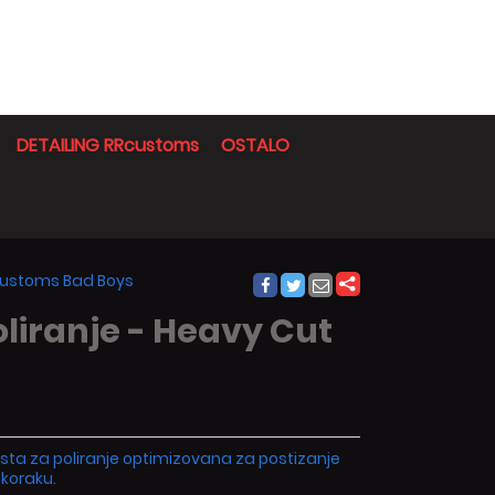
DETAILING RRcustoms
OSTALO
Rcustoms Bad Boys
liranje - Heavy Cut
asta za poliranje optimizovana za postizanje
 koraku.