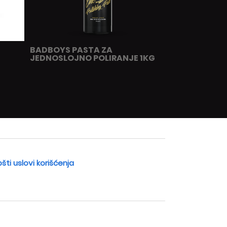
BADBOYS PASTA ZA
JEDNOSLOJNO POLIRANJE 1KG
šti uslovi korišćenja