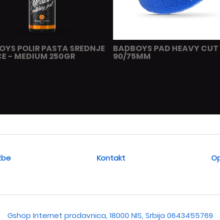
OYS POLIR PASTA SREDNJE
BADBOYS PAD HEAVY CUT
E - MEDIUM 250GR
90/75MM
žbe
Kontakt
Op
Gshop Internet prodavnica, 18000 NIS, Srbija
0643455769