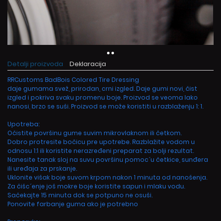
Detalji proizvoda
Deklaracija
RRCustoms BadBois Colored Tire Dressing
daje gumama svež, prirodan, crni izgled. Daje gumi novi, čist
izgled i pokriva svaku promenu boje. Proizvod se veoma lako
nanosi, brzo se suši. Proizvod se može koristiti u razblaženju 1: 1.
Upotreba:
Očistite površinu gume suvim mikrovlaknom ili četkom.
Dobro protresite bočicu pre upotrebe. Razblažite vodom u
odnosu 1:1 ili koristite nerazređeni preparat za bolji rezultat.
Nanesite tanak sloj na suvu površinu pomoc´u četkice, sunđera
ili uređaja za prskanje.
Uklonite višak boje suvom krpom nakon 1 minuta od nanošenja.
Za čišc´enje još mokre boje koristite sapun i mlaku vodu.
Sačekajte 15 minuta dok se potpuno ne osuši.
Ponovite farbanje guma ako je potrebno