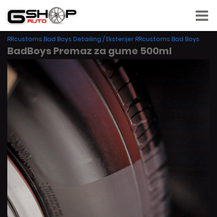
RRcustoms Bad Boys Detailing
/
Eksterijer RRcustoms Bad Boys
BadBoys Premaz za gume 500ml