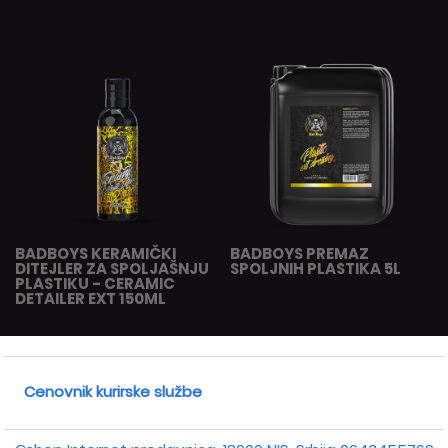
BADBOYS KERAMIČKI
BADBOYS PREMAZ
DITEJLER ZA SPOLJAŠNJU
SPOLJNIH PLASTIKA 5L
PLASTIKU - CERAMIC
DETAILER EXT 150ML
Cenovnik kurirske službe