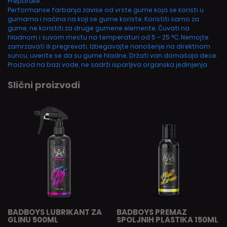
Preporuke:
Performanse farbanja zavise od vrste gume koja se koristi u
gumama i načina na koji se gume koriste. Koristiti samo za
gume, ne koristiti za druge gumene elemente. Čuvati na
hladnom i suvom mestu na temperaturi od 5 – 25 °C. Nemojte
zamrzavati ili pregrevati. Izbegavajte nanošenje na direktnom
suncu, uverite se da su gume hladne. Držati van domašaja dece.
Proizvod na bazi vode, ne sadrži isparljiva organska jedinjenja
Slični proizvodi
BADBOYS LUBRIKANT ZA
BADBOYS PREMAZ
GLINU 500ML
SPOLJNIH PLASTIKA 150ML