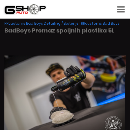
RRcustoms Bad Boys Detailing
/
Eksterijer RRcustoms Bad Boys
BadBoys Premaz spoljnih plastika 5L