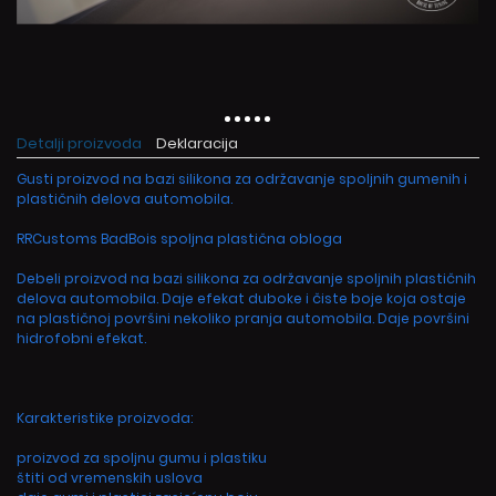
Detalji proizvoda
Deklaracija
Gusti proizvod na bazi silikona za održavanje spoljnih gumenih i
plastičnih delova automobila.
RRCustoms BadBois spoljna plastična obloga
Debeli proizvod na bazi silikona za održavanje spoljnih plastičnih
delova automobila. Daje efekat duboke i čiste boje koja ostaje
na plastičnoj površini nekoliko pranja automobila. Daje površini
hidrofobni efekat.
Karakteristike proizvoda:
proizvod za spoljnu gumu i plastiku
štiti od vremenskih uslova