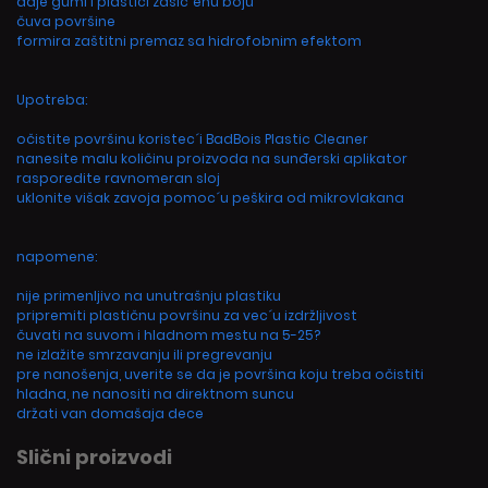
daje gumi i plastici zasic´enu boju
čuva površine
formira zaštitni premaz sa hidrofobnim efektom
Upotreba:
očistite površinu koristec´i BadBois Plastic Cleaner
nanesite malu količinu proizvoda na sunđerski aplikator
rasporedite ravnomeran sloj
uklonite višak zavoja pomoc´u peškira od mikrovlakana
napomene:
nije primenljivo na unutrašnju plastiku
pripremiti plastičnu površinu za vec´u izdržljivost
čuvati na suvom i hladnom mestu na 5-25?
ne izlažite smrzavanju ili pregrevanju
pre nanošenja, uverite se da je površina koju treba očistiti
hladna, ne nanositi na direktnom suncu
držati van domašaja dece
Slični proizvodi