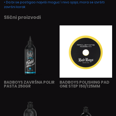
• Da bi se postigao najviši moguc´i nivo sjaja, mora se izvršiti
završni korak
Slični proizvodi
BADBOYS ZAVRŠNA POLIR
BADBOYS POLISHING PAD
PASTA 250GR
ONE STEP 150/125MM