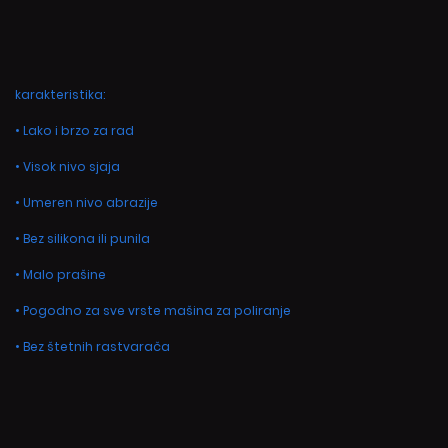
karakteristika:
• Lako i brzo za rad
• Visok nivo sjaja
• Umeren nivo abrazije
• Bez silikona ili punila
• Malo prašine
• Pogodno za sve vrste mašina za poliranje
• Bez štetnih rastvarača