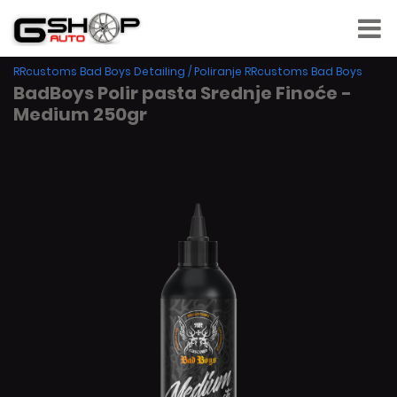
RRcustoms Bad Boys Detailing
/
Poliranje RRcustoms Bad Boys
BadBoys Polir pasta Srednje Finoće -
Medium 250gr