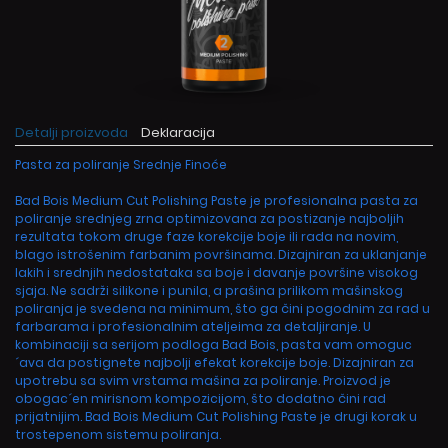
Detalji proizvoda
Deklaracija
Pasta za poliranje Srednje Finoće
Bad Bois Medium Cut Polishing Paste je profesionalna pasta za
poliranje srednjeg zrna optimizovana za postizanje najboljih
rezultata tokom druge faze korekcije boje ili rada na novim,
blago istrošenim farbanim površinama. Dizajniran za uklanjanje
lakih i srednjih nedostataka sa boje i davanje površine visokog
sjaja. Ne sadrži silikone i punila, a prašina prilikom mašinskog
poliranja je svedena na minimum, što ga čini pogodnim za rad u
farbarama i profesionalnim ateljeima za detaljiranje. U
kombinaciji sa serijom podloga Bad Bois, pasta vam omoguc
´ava da postignete najbolji efekat korekcije boje. Dizajniran za
upotrebu sa svim vrstama mašina za poliranje. Proizvod je
obogac´en mirisnom kompozicijom, što dodatno čini rad
prijatnijim. Bad Bois Medium Cut Polishing Paste je drugi korak u
trostepenom sistemu poliranja.