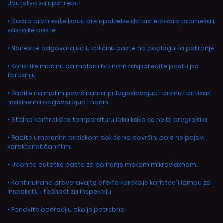
Uputstvo za upotrebu:
• Dobro protresite bocu pre upotrebe da biste dobro promešali
sastojke paste
• Nanesite odgovarajuc´u količinu paste na podlogu za poliranje.
• Koristite mašinu da malom brzinom rasporedite pastu po
farbanju
• Radite na malim površinama, prilagođavajuc´i brzinu i pritisak
mašine na odgovarajuc´i način
• Stalno kontrolišite temperaturu laka kako se ne bi pregrejala
• Radite umerenim pritiskom dok se na površini boje ne pojavi
karakterističan film.
• Uklonite ostatke paste za poliranje mekom mikrovlaknom.
• Kontinuirano proveravajte efekte korekcije koristec´i lampu za
inspekciju i tečnost za inspekciju
• Ponovite operaciju ako je potrebno