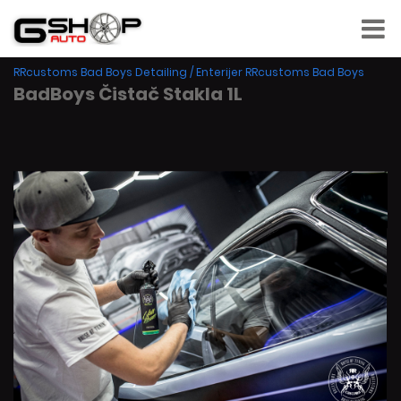
RRcustoms Bad Boys Detailing
/
Enterijer RRcustoms Bad Boys
BadBoys Čistač Stakla 1L