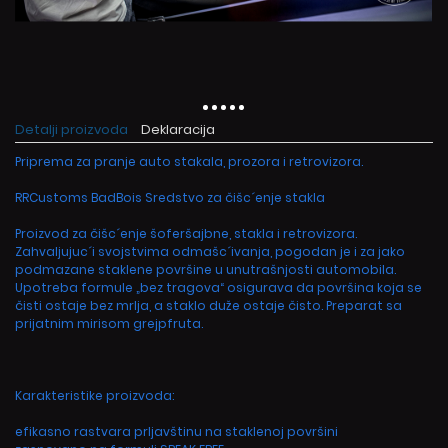
Detalji proizvoda
Deklaracija
Priprema za pranje auto stakala, prozora i retrovizora.
RRCustoms BadBois Sredstvo za čišc´enje stakla
Proizvod za čišc´enje šoferšajbne, stakla i retrovizora.
Zahvaljujuc´i svojstvima odmašc´ivanja, pogodan je i za jako
podmazane staklene površine u unutrašnjosti automobila.
Upotreba formule „bez tragova“ osigurava da površina koja se
čisti ostaje bez mrlja, a staklo duže ostaje čisto. Preparat sa
prijatnim mirisom grejpfruta.
Karakteristike proizvoda:
efikasno rastvara prljavštinu na staklenoj površini