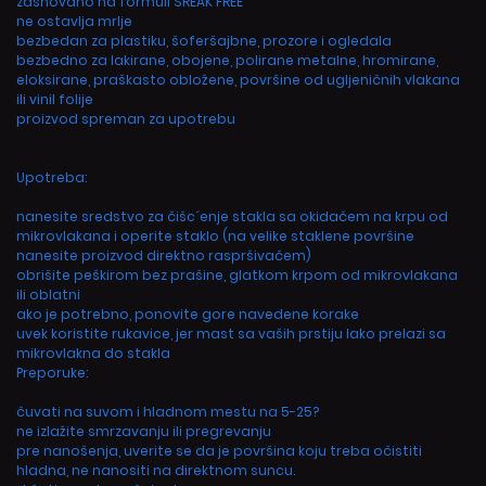
zasnovano na formuli SREAK FREE
ne ostavlja mrlje
bezbedan za plastiku, šoferšajbne, prozore i ogledala
bezbedno za lakirane, obojene, polirane metalne, hromirane,
eloksirane, praškasto obložene, površine od ugljeničnih vlakana
ili vinil folije
proizvod spreman za upotrebu
Upotreba:
nanesite sredstvo za čišc´enje stakla sa okidačem na krpu od
mikrovlakana i operite staklo (na velike staklene površine
nanesite proizvod direktno raspršivačem)
obrišite peškirom bez prašine, glatkom krpom od mikrovlakana
ili oblatni
ako je potrebno, ponovite gore navedene korake
uvek koristite rukavice, jer mast sa vaših prstiju lako prelazi sa
mikrovlakna do stakla
Preporuke:
čuvati na suvom i hladnom mestu na 5-25?
ne izlažite smrzavanju ili pregrevanju
pre nanošenja, uverite se da je površina koju treba očistiti
hladna, ne nanositi na direktnom suncu.