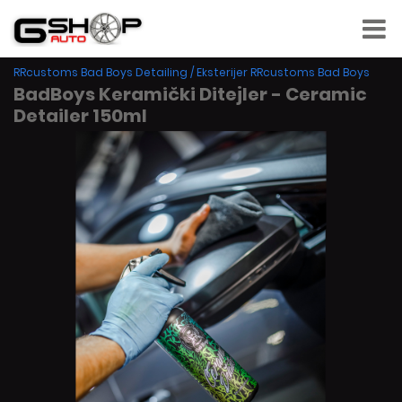
RRcustoms Bad Boys Detailing
/
Eksterijer RRcustoms Bad Boys
BadBoys Keramički Ditejler - Ceramic
Detailer 150ml