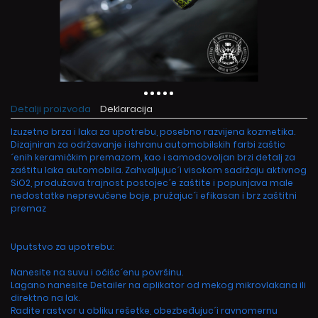
Detalji proizvoda
Deklaracija
Izuzetno brza i laka za upotrebu, posebno razvijena kozmetika.
Dizajniran za održavanje i ishranu automobilskih farbi zaštic
´enih keramičkim premazom, kao i samodovoljan brzi detalj za
zaštitu laka automobila. Zahvaljujuc´i visokom sadržaju aktivnog
SiO2, produžava trajnost postojec´e zaštite i popunjava male
nedostatke neprevučene boje, pružajuc´i efikasan i brz zaštitni
premaz
Uputstvo za upotrebu:
Nanesite na suvu i očišc´enu površinu.
Lagano nanesite Detailer na aplikator od mekog mikrovlakana ili
direktno na lak.
Radite rastvor u obliku rešetke, obezbeđujuc´i ravnomernu