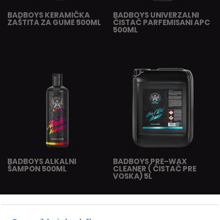
BADBOYS KERAMIČKA
BADBOYS UNIVERZALNI
ZAŠTITA ZA GUME 500ML
ČISTAČ PARFEMISANI APC
500ML
BADBOYS ALKALNI
BADBOYS PRE-WAX
ŠAMPON 500ML
CLEANER ( ČISTAČ PRE
VOSKA) 5L