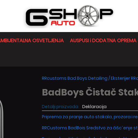
MBIJENTALNA OSVETLJENJA
AUSPUSI i DODATNA OPREMA
RRcustoms Bad Boys Detailing
/
Eksterijer R
BadBoys Čistač Stak
Detalji proizvoda
Deklaracija
Priprema za pranje auto stakala, prozora i re
RRCustoms BadBois Sredstvo za čišc´enje st