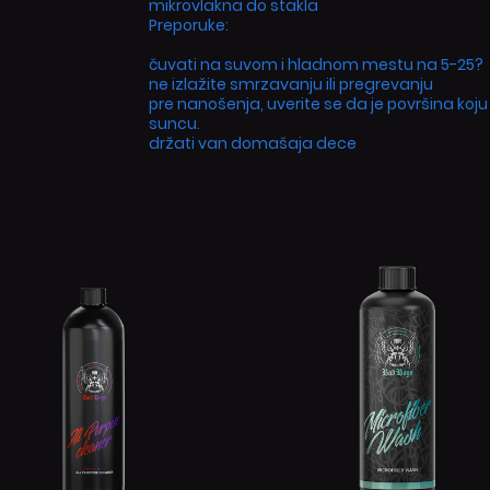
mikrovlakna do stakla
Preporuke:
čuvati na suvom i hladnom mestu na 5-25?
ne izlažite smrzavanju ili pregrevanju
pre nanošenja, uverite se da je površina koju
suncu.
držati van domašaja dece