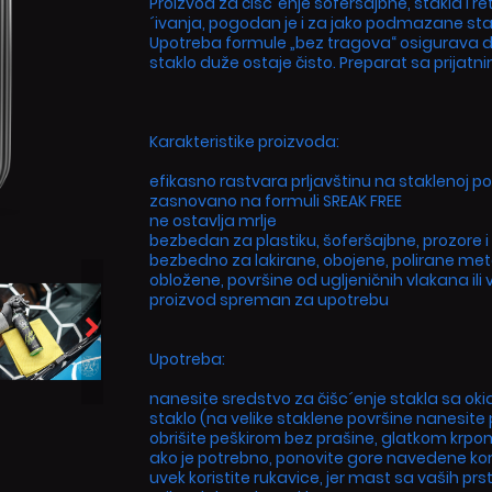
Proizvod za čišc´enje šoferšajbne, stakla i 
´ivanja, pogodan je i za jako podmazane sta
Upotreba formule „bez tragova“ osigurava da 
staklo duže ostaje čisto. Preparat sa prijatn
Karakteristike proizvoda:
efikasno rastvara prljavštinu na staklenoj po
zasnovano na formuli SREAK FREE
ne ostavlja mrlje
bezbedan za plastiku, šoferšajbne, prozore 
bezbedno za lakirane, obojene, polirane met
obložene, površine od ugljeničnih vlakana ili vin
proizvod spreman za upotrebu
Upotreba:
nanesite sredstvo za čišc´enje stakla sa ok
staklo (na velike staklene površine nanesite
obrišite peškirom bez prašine, glatkom krpom
ako je potrebno, ponovite gore navedene ko
uvek koristite rukavice, jer mast sa vaših prst