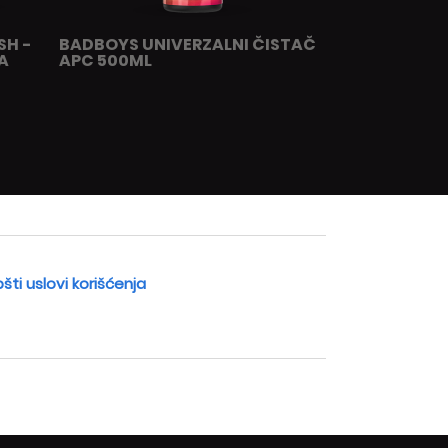
SH -
BADBOYS UNIVERZALNI ČISTAČ
A
APC 500ML
šti uslovi korišćenja
.com