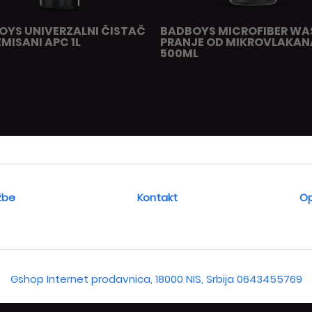
OYS UNIVERZALNI ČISTAČ
BADBOYS MICROFIBER WA
MISANI APC 1L
PRANJE OD MIKROVLAKAN
500ML
žbe
Kontakt
Op
Gshop Internet prodavnica, 18000 NIS, Srbija
0643455769
yright 2026 Gshop Sva prava su zadržana. Powered by
shopen