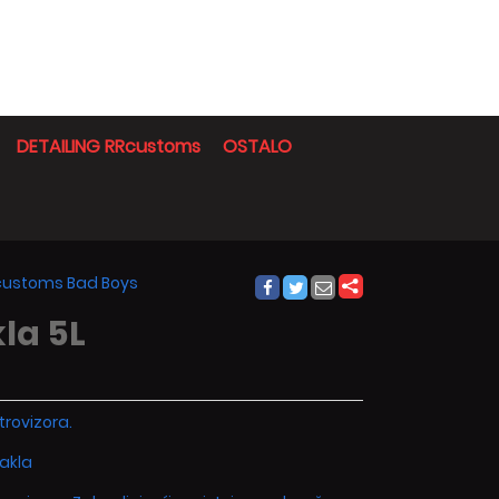
DETAILING RRcustoms
OSTALO
Rcustoms Bad Boys
la 5L
trovizora.
akla