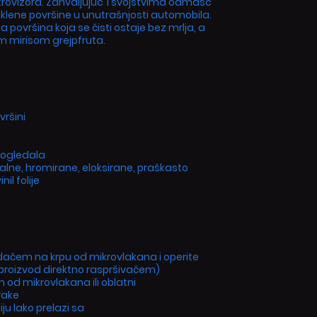
retrovizora. Zahvaljujuc´i svojstvima odmašc
klene površine u unutrašnjosti automobila.
površina koja se čisti ostaje bez mrlja, a
im mirisom grejpfruta.
vršini
i ogledala
alne, hromirane, eloksirane, praškasto
il folije
idačem na krpu od mikrovlakana i operite
 proizvod direktno raspršivačem)
 od mikrovlakana ili oblatni
rake
iju lako prelazi sa