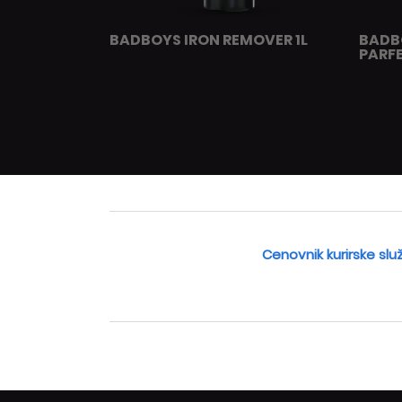
BADBOYS IRON REMOVER 1L
BADB
PARFE
Cenovnik kurirske slu
Cop