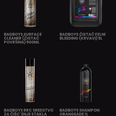
BADBOYS SURFACE
BADBOYS ČISTAČ FELNI
CLEANER (ČISTAČ
BLEEDING (KRVAVI) 5L
POVRŠINA) 500ML
BADBOYS RRC SREDSTVO
BADBOYS SHAMPON
ZA ČIŠC´ENJE STAKLA
ORANGEADE 1L