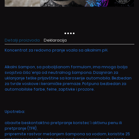
Detalji proizvoda
Deklaracija
Koncentrat za redovno pranje vozila sa alkalnim pH.
Alkalni šampon, sa poboljšanom formulom, ima mnogo bolja
svojstva čišc´enja od neutralnog šampona. Dizajniran za
uklanjanje teške prljavštine sa karoserije automobila. Bezbedan
za tvrde voskove i keramičke premaze. Potpuno bezbedan za
automobilske farbe, felne, zaptivke i prozore.
Upotreba:
obavite beskontaktno pretpranje koristec´i aktivnu penu ili
pretpranje (TFR),
pripremite rastvor mešanjem šampona sa vodom, koristite 25