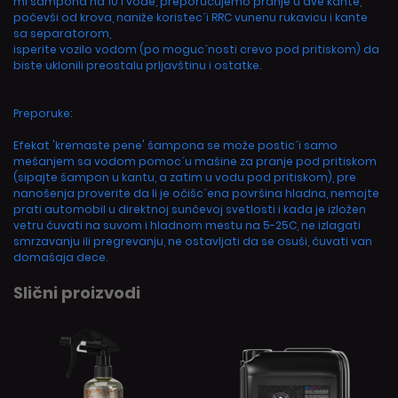
ml šampona na 10 l vode, preporučujemo pranje u dve kante,
počevši od krova, naniže koristec´i RRC vunenu rukavicu i kante
sa separatorom,
isperite vozilo vodom (po moguc´nosti crevo pod pritiskom) da
biste uklonili preostalu prljavštinu i ostatke.
Preporuke:
Efekat 'kremaste pene' šampona se može postic´i samo
mešanjem sa vodom pomoc´u mašine za pranje pod pritiskom
(sipajte šampon u kantu, a zatim u vodu pod pritiskom), pre
nanošenja proverite da li je očišc´ena površina hladna, nemojte
prati automobil u direktnoj sunčevoj svetlosti i kada je izložen
vetru čuvati na suvom i hladnom mestu na 5-25C, ne izlagati
smrzavanju ili pregrevanju, ne ostavljati da se osuši, čuvati van
domašaja dece.
Slični proizvodi