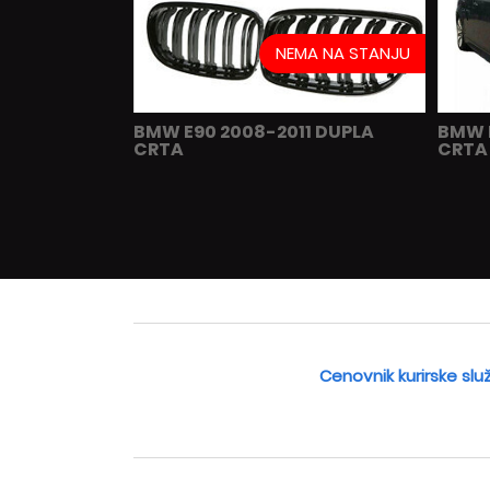
NEMA NA STANJU
BMW E90 2008-2011 DUPLA
BMW 
CRTA
CRTA 
Cenovnik kurirske slu