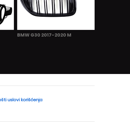
BMW G30 2017-2020 M
šti uslovi korišćenja