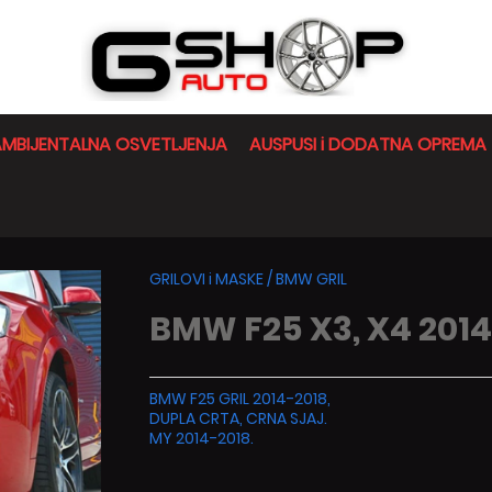
MBIJENTALNA OSVETLJENJA
AUSPUSI i DODATNA OPREMA
GRILOVI i MASKE
/
BMW GRIL
BMW F25 X3, X4 201
BMW F25 GRIL 2014-2018,
DUPLA CRTA, CRNA SJAJ.
MY 2014-2018.