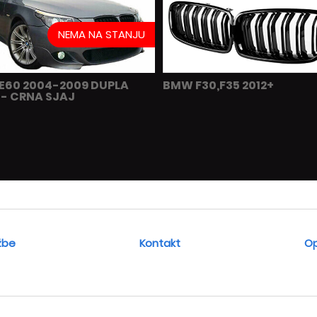
NEMA NA STANJU
E60 2004-2009 DUPLA
BMW F30,F35 2012+
- CRNA SJAJ
žbe
Kontakt
Op