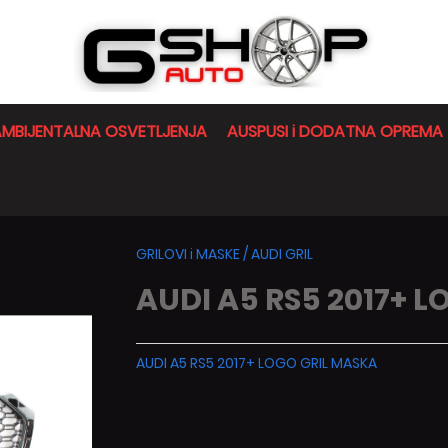
MBIJENTALNA OSVETLJENJA
AUSPUSI i DODATNA OPREMA
GRILOVI i MASKE
/
AUDI GRIL
AUDI A5 RS5 2017+ L
AUDI A5 RS5 2017+ LOGO GRIL MASKA