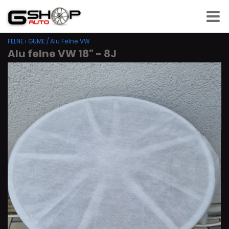
FELNE i GUME
/
Alu Felne VW
Alu felne VW 18" - 8J