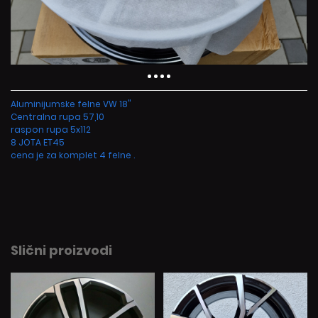
Aluminijumske felne VW 18"
Centralna rupa 57,10
raspon rupa 5x112
8 JOTA ET45
cena je za komplet 4 felne .
Slični proizvodi