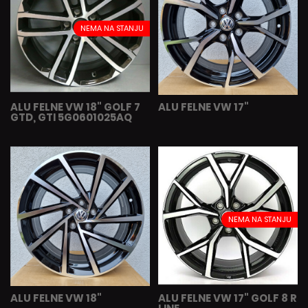
NEMA NA STANJU
ALU FELNE VW 18" GOLF 7
ALU FELNE VW 17"
GTD, GTI 5G0601025AQ
NEMA NA STANJU
ALU FELNE VW 18"
ALU FELNE VW 17" GOLF 8 R